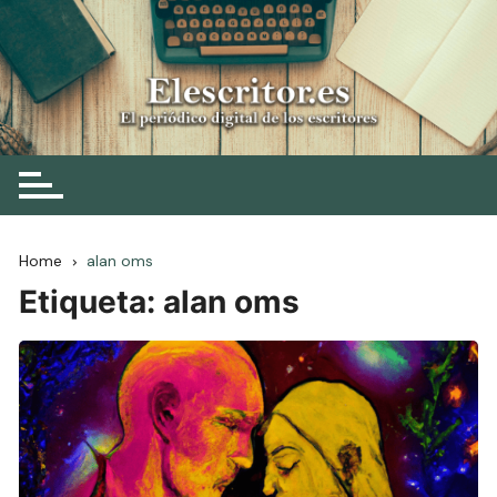
Skip
to
content
Elescritor.es
El periódico digital de los escritores
Home
alan oms
Etiqueta:
alan oms