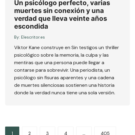
Un psicólogo perfecto, varias
muertes sin conexión y una
verdad que lleva veinte años
escondida
By:
Elescritor.es
Viktor Kane construye en Sin testigos un thriller
psicológico sobre la memoria, la culpa y las
mentiras que una persona puede llegar a
contarse para sobrevivir. Una periodista, un
psicólogo sin fisuras aparentes y una cadena
de muertes silenciosas sostienen una historia
donde la verdad nunca tiene una sola versión.
Paginación
1
2
3
4
…
405