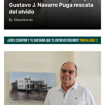
espejo: el libro que desmonta la
solemnidad del arte
By:
Elescritor.es