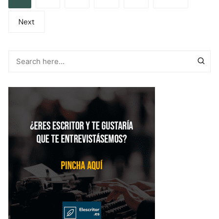
de
Next
entradas