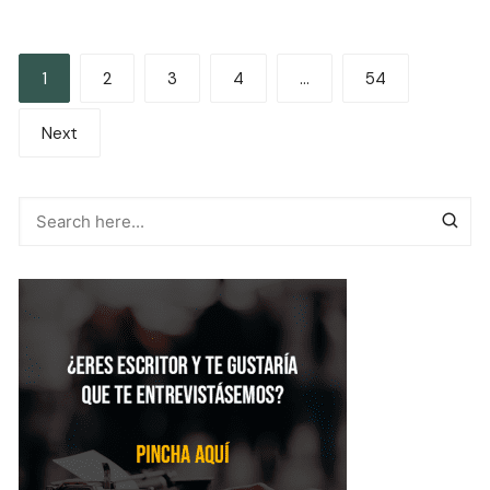
Paginación
1
2
3
4
…
54
de
Next
entradas