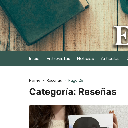
Skip
to
content
Elescritor.es
El periódico digital de los escritores
Inicio
Entrevistas
Noticias
Artículos
Home
Reseñas
Page 29
Categoría:
Reseñas