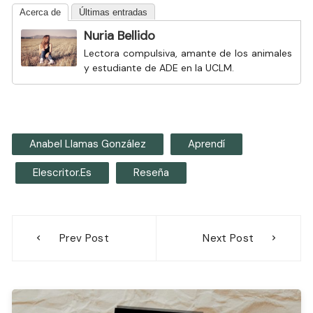
Acerca de
Últimas entradas
Nuria Bellido
Lectora compulsiva, amante de los animales
y estudiante de ADE en la UCLM.
Anabel Llamas González
Aprendí
Elescritor.es
Reseña
Navegación
Prev Post
Next Post
de
entradas