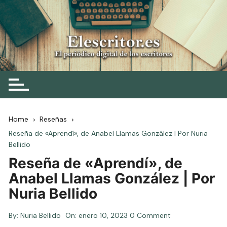
Skip
to
content
Elescritor.es
El periódico digital de los escritores
Home
Reseñas
Reseña de «Aprendí», de Anabel Llamas González | Por Nuria
Bellido
Reseña de «Aprendí», de
Anabel Llamas González | Por
Nuria Bellido
By:
Nuria Bellido
On:
enero 10, 2023
0 Comment