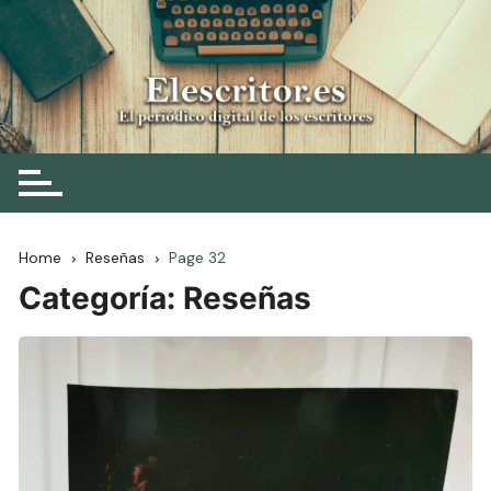
Skip
to
content
Elescritor.es
El periódico digital de los escritores
Home
Reseñas
Page 32
Categoría:
Reseñas