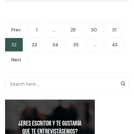
Paginación
Prev
1
…
29
30
31
de
32
33
34
35
…
43
entradas
Next