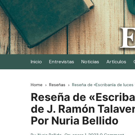
Skip
to
content
Elescritor.es
El periódico digital de los escritores
Inicio
Entrevistas
Noticias
Artículos
Home
Reseñas
Reseña de «Escribanía de luces 
Reseña de «Escriba
de J. Ramón Talaver
Por Nuria Bellido