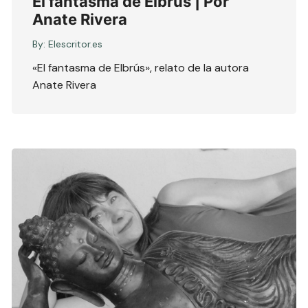
El fantasma de Elbrús | Por
Anate Rivera
By:
Elescritor.es
«El fantasma de Elbrús», relato de la autora
Anate Rivera