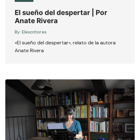
El sueño del despertar | Por
Anate Rivera
By:
Elescritor.es
«El sueño del despertar», relato de la autora
Anate Rivera