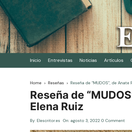
Skip
to
content
Elescritor.es
El periódico digital de los escritores
Inicio
Entrevistas
Noticias
Artículos
Home
Reseñas
Reseña de “MUDOS”, de Anate Ri
Reseña de “MUDOS”,
Elena Ruiz
By:
Elescritor.es
On:
agosto 3, 2022
0 Comment