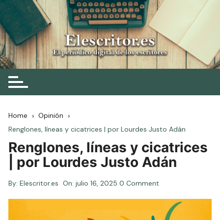
Skip
to
content
Elescritor.es
El periódico digital de los escritores
Home
Opinión
Renglones, líneas y cicatrices | por Lourdes Justo Adán
Renglones, líneas y cicatrices
| por Lourdes Justo Adán
By:
Elescritor.es
On:
julio 16, 2025
0 Comment