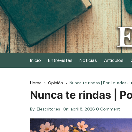
Skip
to
content
Elescritor.es
El periódico digital de los escritores
Inicio
Entrevistas
Noticias
Artículos
Home
Opinión
Nunca te rindas | Por Lourdes J
Nunca te rindas | P
By:
Elescritor.es
On:
abril 8, 2026
0 Comment