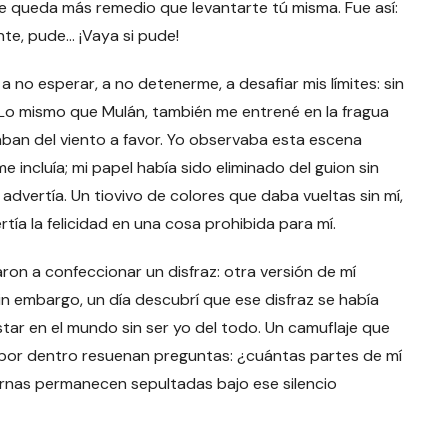
 te queda más remedio que levantarte tú misma. Fue así:
ente, pude… ¡Vaya si pude!
 a no esperar, a no detenerme, a desafiar mis límites: sin
d. Lo mismo que Mulán, también me entrené en la fragua
utaban del viento a favor. Yo observaba esta escena
incluía; mi papel había sido eliminado del guion sin
dvertía. Un tiovivo de colores que daba vueltas sin mí,
a la felicidad en una cosa prohibida para mí.
aron a confeccionar un disfraz: otra versión de mí
in embargo, un día descubrí que ese disfraz se había
estar en el mundo sin ser yo del todo. Un camuflaje que
, por dentro resuenan preguntas: ¿cuántas partes de mí
rnas permanecen sepultadas bajo ese silencio