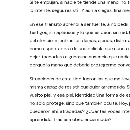
Si te empujan, si nadie te tiende una mano, no
lo intenté, seguí, resistí… Y aun a ciegas, finalm
En ese tránsito aprendí a ser fuerte, a no pedir,
testigos, sin aplausos y lo que es peor: sin re
del silencio, mientras los demás, ajenos, disfr
como espectadora de una película que nunca me 
dejar tachadura alguna;una ausencia que nadie a
porque la mano que debería protegerme convertí
Situaciones de este tipo fueron las que me llev
misma capaz de resistir cualquier arremetida. S
vuelto piel, y esa piel, identidad.Una forma de 
no solo protege, sino que también oculta. Hoy
quedaron ahí, atrapadas? ¿Cuántas voces inte
aprendido, tras esa obediencia muda?