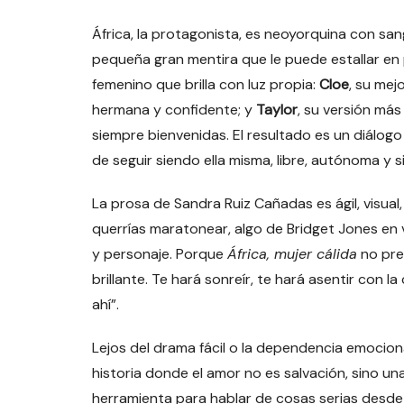
África, la protagonista, es neoyorquina con sa
pequeña gran mentira que le puede estallar en 
femenino que brilla con luz propia:
Cloe
, su me
hermana y confidente; y
Taylor
, su versión más
siempre bienvenidas. El resultado es un diálo
de seguir siendo ella misma, libre, autónoma y 
La prosa de Sandra Ruiz Cañadas es ágil, visual
querrías maratonear, algo de Bridget Jones en v
y personaje. Porque
África, mujer cálida
no pret
brillante. Te hará sonreír, te hará asentir con 
ahí”.
Lejos del drama fácil o la dependencia emocio
historia donde el amor no es salvación, sino una
herramienta para hablar de cosas serias desde el