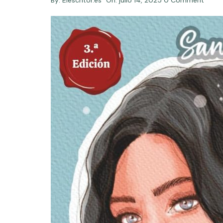
By:
Elescritor.es
On:
julio 14, 2025
0 Comment