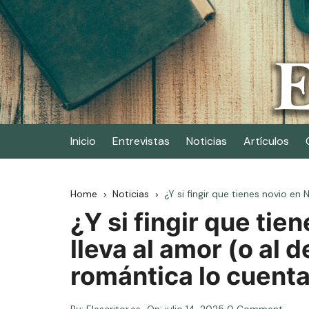
Skip
to
content
Elescritor.es
El periódico digital de los escritores
Inicio
Entrevistas
Noticias
Artículos
Home
Noticias
¿Y si fingir que tienes novio e
¿Y si fingir que tie
lleva al amor (o al
romántica lo cuenta