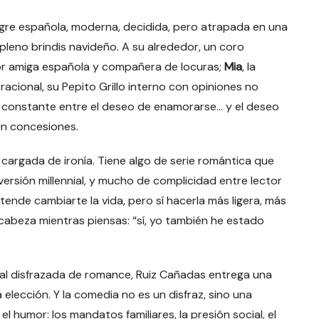
ngre española, moderna, decidida, pero atrapada en una
pleno brindis navideño. A su alrededor, un coro
jor amiga española y compañera de locuras;
Mia
, la
 racional, su Pepito Grillo interno con opiniones no
go constante entre el deseo de enamorarse… y el deseo
sin concesiones.
, cargada de ironía. Tiene algo de serie romántica que
ersión millennial, y mucho de complicidad entre lector
ende cambiarte la vida, pero sí hacerla más ligera, más
la cabeza mientras piensas: “sí, yo también he estado
nal disfrazada de romance, Ruiz Cañadas entrega una
 elección. Y la comedia no es un disfraz, sino una
 humor: los mandatos familiares, la presión social, el