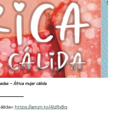
adas – África mujer cálida
álida»:
https://amzn.to/4lzRxBq