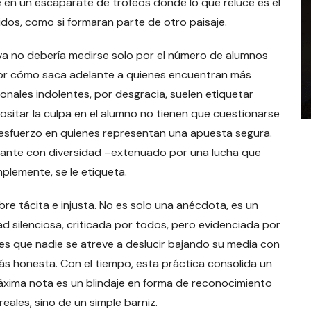
e en un escaparate de trofeos donde lo que reluce es el
idos, como si formaran parte de otro paisaje.
iva no debería medirse solo por el número de alumnos
n por cómo saca adelante a quienes encuentran más
ionales indolentes, por desgracia, suelen etiquetar
sitar la culpa en el alumno no tienen que cuestionarse
u esfuerzo en quienes representan una apuesta segura.
iante con diversidad –extenuado por una lucha que
plemente, se le etiqueta.
e tácita e injusta. No es solo una anécdota, es un
ad silenciosa, criticada por todos, pero evidenciada por
es que nadie se atreve a deslucir bajando su media con
más honesta. Con el tiempo, esta práctica consolida un
máxima nota es un blindaje en forma de reconocimiento
ales, sino de un simple barniz.