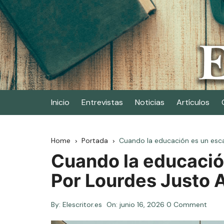
Skip
to
content
Elescritor.es
El periódico digital de los escritores
Inicio
Entrevistas
Noticias
Artículos
Home
Portada
Cuando la educación es un esca
Cuando la educació
Por Lourdes Justo 
By:
Elescritor.es
On:
junio 16, 2026
0 Comment