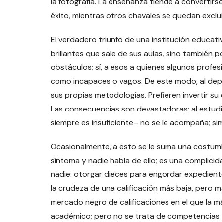
la fotografía. La enseñanza tiende a convertirs
éxito, mientras otros chavales se quedan exclu
El verdadero triunfo de una institución educat
brillantes que sale de sus aulas, sino tambié
obstáculos; sí, a esos a quienes algunos profes
como incapaces o vagos. De este modo, al depo
sus propias metodologías. Prefieren invertir s
Las consecuencias son devastadoras: al estud
siempre es insuficiente– no se le acompaña; sim
Ocasionalmente, a esto se le suma una costumbr
síntoma y nadie habla de ello; es una complicid
nadie: otorgar dieces para engordar expedient
la crudeza de una calificación más baja, pero 
mercado negro de calificaciones en el que la 
académico; pero no se trata de competencias re