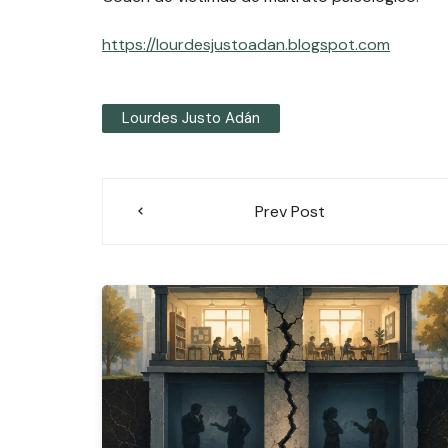
https://lourdesjustoadan.blogspot.com
Lourdes Justo Adán
Navegación
Prev Post
de
entradas