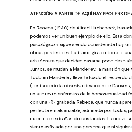
ATENCIÓN: A PARTIR DE AQUÍ HAY SPOILERS DE
En
Rebeca
(1940) de Alfred Hitchchock, basad
podemos ver un buen ejemplo de ello. Esta ob
psicológico y sigue siendo considerada hoy un c
obras posteriores. La trama gira en torno a un
aristócrata que deciden casarse poco después d
Juntos, se mudan a Manderley, la mansión que 
Todo en Manderley lleva tatuado el recuerdo d
(destacando la obsesiva devoción de Danvers, e
un subtexto enfermizo de la homosexualidad fe
con una «R» grabada. Rebeca, que nunca aparec
perfecta e inalcanzable, admirada por todos, p
muerte en extrañas circunstancias. La nueva se
siente asfixiada por una persona que ni siquiera