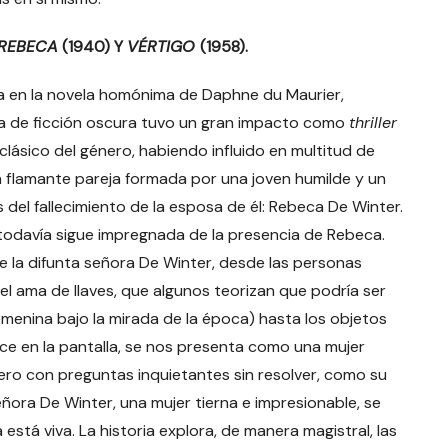
REBECA
(1940) Y
VÉRTIGO
(1958).
a en la novela homónima de Daphne du Maurier,
ra de ficción oscura tuvo un gran impacto como
thriller
lásico del género, habiendo influido en multitud de
a flamante pareja formada por una joven humilde y un
el fallecimiento de la esposa de él: Rebeca De Winter.
todavía sigue impregnada de la presencia de Rebeca.
e la difunta señora De Winter, desde las personas
l ama de llaves, que algunos teorizan que podría ser
menina bajo la mirada de la época) hasta los objetos
e en la pantalla, se nos presenta como una mujer
ero con preguntas inquietantes sin resolver, como su
ñora De Winter, una mujer tierna e impresionable, se
 está viva. La historia explora, de manera magistral, las