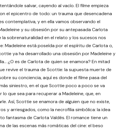
tentándole salvar, cayendo al vacío. El filme empieza
on el epicentro de todo: un trauma que desencadena
a es contemplativa, y en ella vamos observando el
adeleine y su obsesión por su antepasada Carlota
la sobrenaturalidad en el relato y los sucesos nos
 Madeleine está poseída por el espíritu de Carlota o,
cottie ya ha desarrollado una obsesión por Madeleine y
ella… ¿O es de Carlota de quien se enamora? En mitad
e revive el trauma de Scottie: la supuesta muerte de
bre su conciencia, aquí es donde el filme pasa del
ás siniestro, en el que Scottie poco a poco se va
lo que sea para recuperar a Madeleine, que, en
le. Así, Scottie se enamora de alguien que no existe,
s y arriesgados, como la necrofilia simbólica: la idea
to fantasma de Carlota Valdés. El romance tiene un
na de las escenas más romáticas del cine: el beso