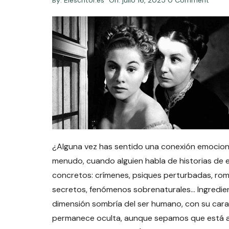
By:
Elescritor.es
On:
julio 16, 2025
0 Comment
¿Alguna vez has sentido una conexión emociona
menudo, cuando alguien habla de historias de 
concretos: crímenes, psiques perturbadas, rom
secretos, fenómenos sobrenaturales… Ingredie
dimensión sombría del ser humano, con su cara
permanece oculta, aunque sepamos que está ah