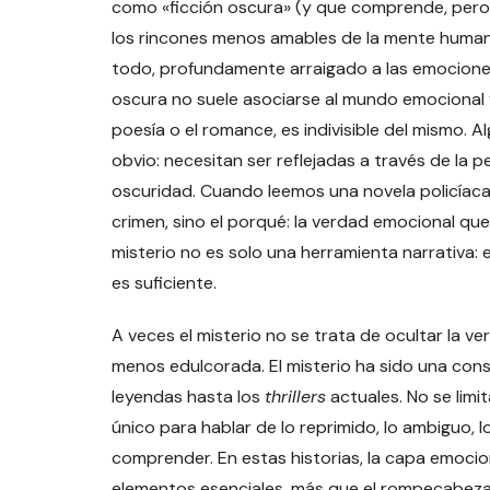
como «ficción oscura» (y que comprende, pero n
los rincones menos amables de la mente humana
todo, profundamente arraigado a las emociones
oscura no suele asociarse al mundo emocional 
poesía o el romance, es indivisible del mismo. 
obvio: necesitan ser reflejadas a través de la p
oscuridad. Cuando leemos una novela policíaca
crimen, sino el porqué: la verdad emocional qu
misterio no es solo una herramienta narrativa: 
es suficiente.
A veces el misterio no se trata de ocultar la v
menos edulcorada. El misterio ha sido una const
leyendas hasta los
thrillers
actuales. No se limit
único para hablar de lo reprimido, lo ambiguo, 
comprender. En estas historias, la capa emocion
elementos esenciales, más que el rompecabeza