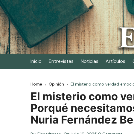
Skip
to
content
Elescritor.es
El periódico digital de los escritores
Inicio
Entrevistas
Noticias
Artículos
Home
Opinión
El misterio como verdad emocion
El misterio como v
Porqué necesitamos 
Nuria Fernández B