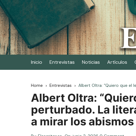
Skip
to
content
Elescritor.es
El periódico digital de los escritores
Inicio
Entrevistas
Noticias
Artículos
Home
Entrevistas
Albert Oltra: “Quiero que el
Albert Oltra: “Quier
perturbado. La lite
a mirar los abismos