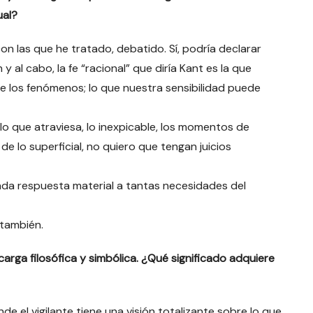
ual?
on las que he tratado, debatido. Sí, podría declarar
 y al cabo, la fe “racional” que diría Kant es la que
e los fenómenos; lo que nuestra sensibilidad puede
 lo que atraviesa, lo inexpicable, los momentos de
e lo superficial, no quiero que tengan juicios
da respuesta material a tantas necesidades del
 también.
arga filosófica y simbólica. ¿Qué significado adquiere
de el vigilante tiene una visión totalizante sobre lo que