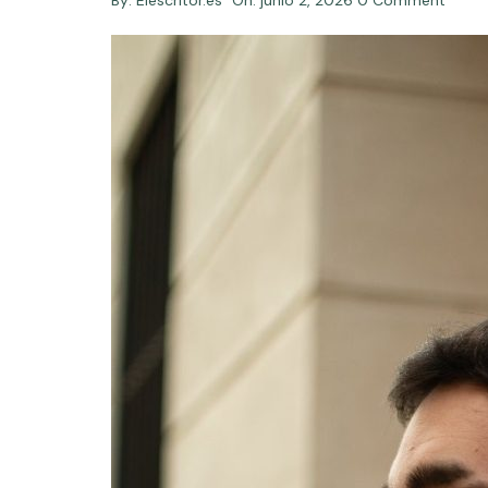
By:
Elescritor.es
On:
junio 2, 2026
0 Comment