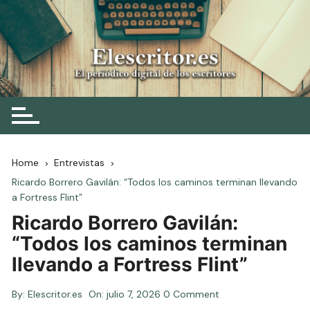
Skip
to
content
Elescritor.es
El periódico digital de los escritores
Home
Entrevistas
Ricardo Borrero Gavilán: “Todos los caminos terminan llevando
a Fortress Flint”
Ricardo Borrero Gavilán:
“Todos los caminos terminan
llevando a Fortress Flint”
By:
Elescritor.es
On:
julio 7, 2026
0 Comment