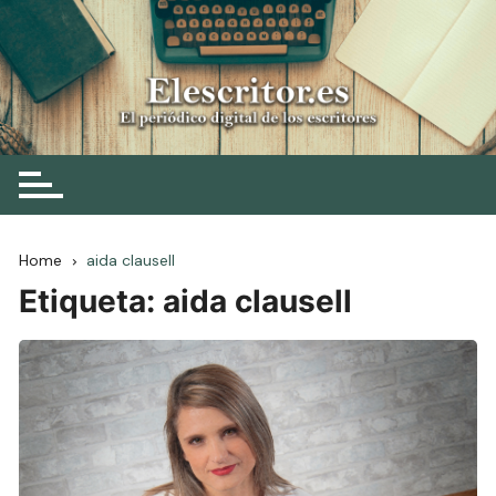
Skip
to
content
Elescritor.es
El periódico digital de los escritores
Home
aida clausell
Etiqueta:
aida clausell