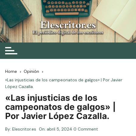
Skip
to
content
Elescritor.es
El periódico digital de los escritores
Home
Opinión
«Las injusticias de los campeonatos de galgos» | Por Javier
López Cazalla.
«Las injusticias de los
campeonatos de galgos» |
Por Javier López Cazalla.
By:
Elescritor.es
On:
abril 5, 2024
0 Comment