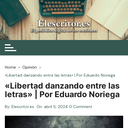
Skip
to
content
Elescritor.es
El periódico digital de los escritores
Home
Opinión
«Libertad danzando entre las letras» | Por Eduardo Noriega
«Libertad danzando entre las
letras» | Por Eduardo Noriega
By:
Elescritor.es
On:
abril 5, 2024
0 Comment