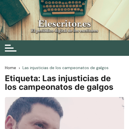
Skip
to
content
Elescritor.es
El periódico digital de los escritores
Home
Las injusticias de los campeonatos de galgos
Etiqueta:
Las injusticias de
los campeonatos de galgos