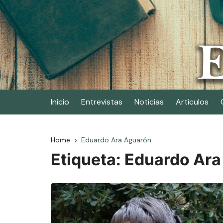
Skip
to
content
Elescritor.es
El periódico digital de los escritores
Inicio
Entrevistas
Noticias
Artículos
Home
Eduardo Ara Aguarón
Etiqueta:
Eduardo Ara