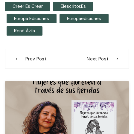
Creer Es Crear
Elescritor.es
Europa Ediciones
Europaediciones
René Ávila
Navegación
Prev Post
Next Post
de
entradas