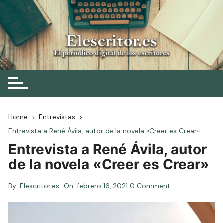
Skip
to
content
Elescritor.es
El periódico digital de los escritores
Home
Entrevistas
Entrevista a René Ávila, autor de la novela «Creer es Crear»
Entrevista a René Ávila, autor
de la novela «Creer es Crear»
By:
Elescritor.es
On:
febrero 16, 2021
0 Comment