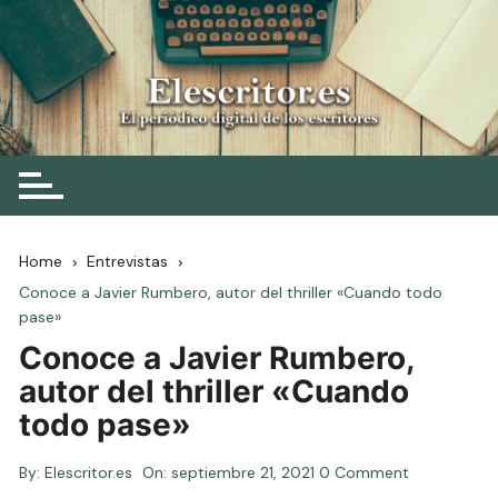
Skip
to
content
Elescritor.es
El periódico digital de los escritores
Home
Entrevistas
Conoce a Javier Rumbero, autor del thriller «Cuando todo
pase»
Conoce a Javier Rumbero,
autor del thriller «Cuando
todo pase»
By:
Elescritor.es
On:
septiembre 21, 2021
0 Comment