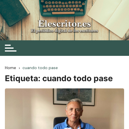
Skip
to
content
Elescritor.es
El periódico digital de los escritores
Home
cuando todo pase
Etiqueta:
cuando todo pase