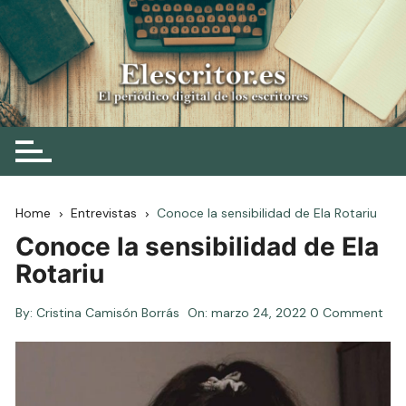
Skip
to
content
Elescritor.es
El periódico digital de los escritores
Home
Entrevistas
Conoce la sensibilidad de Ela Rotariu
Conoce la sensibilidad de Ela
Rotariu
By:
Cristina Camisón Borrás
On:
marzo 24, 2022
0 Comment