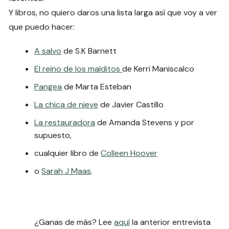
Y libros, no quiero daros una lista larga así que voy a ver
que puedo hacer:
A salvo
de S.K Barnett
El reino de los malditos
de Kerri Maniscalco
Pangea
de Marta Esteban
La chica de nieve
de Javier Castillo
La restauradora
de Amanda Stevens y por
supuesto,
cualquier libro de
Colleen Hoover
o
Sarah J Maas
.
¿Ganas de más? Lee
aquí
la anterior entrevista