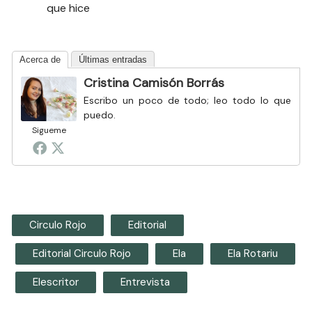
que hice
Acerca de
Últimas entradas
Cristina Camisón Borrás
Escribo un poco de todo; leo todo lo que
puedo.
Sigueme
Circulo Rojo
Editorial
Editorial Circulo Rojo
Ela
Ela Rotariu
Elescritor
Entrevista