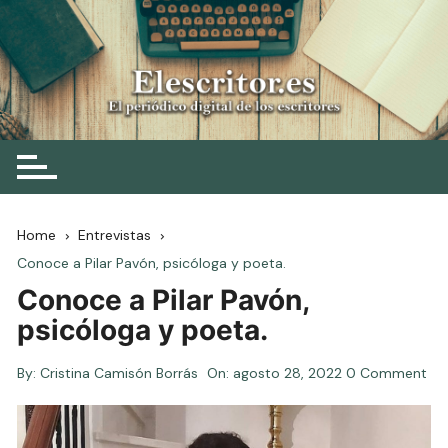
Skip
to
content
Elescritor.es
El periódico digital de los escritores
Home
Entrevistas
Conoce a Pilar Pavón, psicóloga y poeta.
Conoce a Pilar Pavón,
psicóloga y poeta.
By:
Cristina Camisón Borrás
On:
agosto 28, 2022
0 Comment