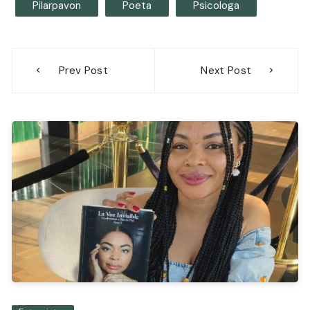
Pilarpavon
Poeta
Psicologa
Navegación
Prev Post
Next Post
de
entradas