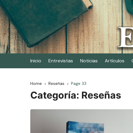
Skip
to
content
Elescritor.es
El periódico digital de los escritores
Inicio
Entrevistas
Noticias
Artículos
Home
Reseñas
Page 33
Categoría:
Reseñas