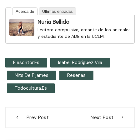
Acerca de
Últimas entradas
Nuria Bellido
Lectora compulsiva, amante de los animales
y estudiante de ADE en la UCLM.
Elescritor.es
Isabel Rodríguez Vila
Nits De Pijames
Reseñas
Todocultura.es
Navegación
Prev Post
Next Post
de
entradas