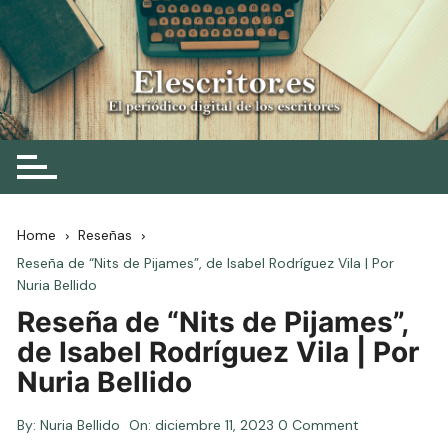
Skip
to
content
Elescritor.es
El periódico digital de los escritores
Home
Reseñas
Reseña de “Nits de Pijames”, de Isabel Rodríguez Vila | Por
Nuria Bellido
Reseña de “Nits de Pijames”,
de Isabel Rodríguez Vila | Por
Nuria Bellido
By:
Nuria Bellido
On:
diciembre 11, 2023
0 Comment