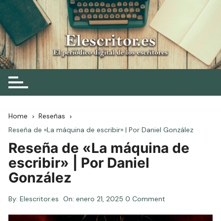
Skip
to
content
Elescritor.es
El periódico digital de los escritores
Home
Reseñas
Reseña de «La máquina de escribir» | Por Daniel González
Reseña de «La máquina de
escribir» | Por Daniel
González
By:
Elescritor.es
On:
enero 21, 2025
0 Comment