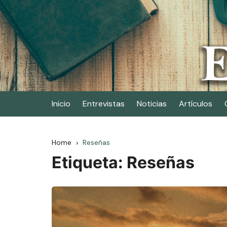
Skip
to
content
Elescritor.es
El periódico digital de los escritores
Inicio
Entrevistas
Noticias
Artículos
Home
Reseñas
Etiqueta:
Reseñas