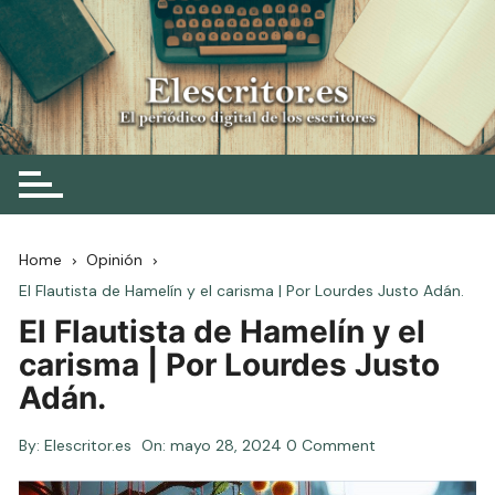
Skip
to
content
Elescritor.es
El periódico digital de los escritores
Home
Opinión
El Flautista de Hamelín y el carisma | Por Lourdes Justo Adán.
El Flautista de Hamelín y el
carisma | Por Lourdes Justo
Adán.
By:
Elescritor.es
On:
mayo 28, 2024
0 Comment