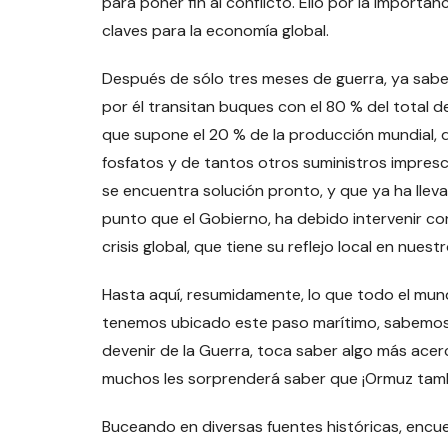
para poner fin al conflicto. Ello por la importa
claves para la economía global.
Después de sólo tres meses de guerra, ya sab
por él transitan buques con el 80 % del total d
que supone el 20 % de la producción mundial, q
fosfatos y de tantos otros suministros impresci
se encuentra solución pronto, y que ya ha llevad
punto que el Gobierno, ha debido intervenir c
crisis global, que tiene su reflejo local en nuest
Hasta aquí, resumidamente, lo que todo el mund
tenemos ubicado este paso marítimo, sabemos d
devenir de la Guerra, toca saber algo más acerc
muchos les sorprenderá saber que ¡Ormuz tamb
Buceando en diversas fuentes históricas, encue