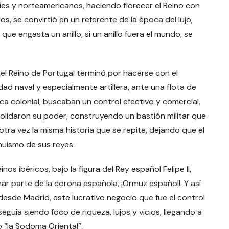
níes y norteamericanos, haciendo florecer el Reino con
os, se convirtió en un referente de la época del lujo,
que engasta un anillo, si un anillo fuera el mundo, se
 del Reino de Portugal terminó por hacerse con el
dad naval y especialmente artillera, ante una flota de
ca colonial, buscaban un control efectivo y comercial,
nsolidaron su poder, construyendo un bastión militar que
otra vez la misma historia que se repite, dejando que el
nuismo de sus reyes.
os ibéricos, bajo la figura del Rey español Felipe II,
mar parte de la corona española, ¡Ormuz español!. Y así
desde Madrid, este lucrativo negocio que fue el control
guía siendo foco de riqueza, lujos y vicios, llegando a
 “la Sodoma Oriental”.