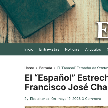
Skip
to
content
Elescritor.es
El periódico digital de los escritores
Inicio
Entrevistas
Noticias
Artículos
Home
Portada
El “Español” Estrecho de Ormuz
El “Español” Estrec
Francisco José Cha
By:
Elescritor.es
On:
mayo 19, 2026
0 Comment