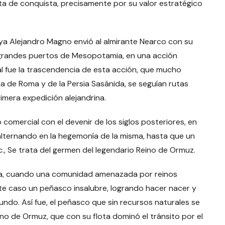
nta de conquista, precisamente por su valor estratégico
 ya Alejandro Magno envió al almirante Nearco con su
s grandes puertos de Mesopotamia, en una acción
al fue la trascendencia de esta acción, que mucho
cia de Roma y de la Persia Sasánida, se seguían rutas
rimera expedición alejandrina.
comercial con el devenir de los siglos posteriores, en
 alternando en la hegemonía de la misma, hasta que un
c., Se trata del germen del legendario Reino de Ormuz.
ia, cuando una comunidad amenazada por reinos
este caso un peñasco insalubre, logrando hacer nacer y
undo. Así fue, el peñasco que sin recursos naturales se
no de Ormuz, que con su flota dominó el tránsito por el