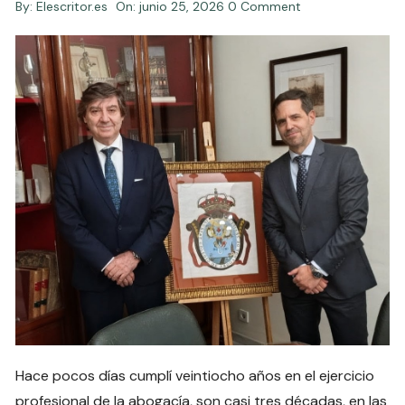
By:
Elescritor.es
On:
junio 25, 2026
0 Comment
Hace pocos días cumplí veintiocho años en el ejercicio
profesional de la abogacía, son casi tres décadas, en las