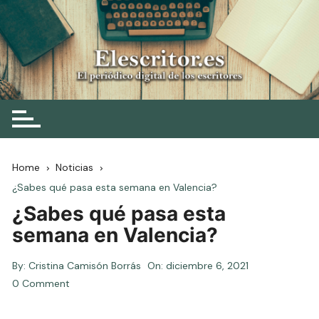
Skip
to
content
Elescritor.es
El periódico digital de los escritores
Home
Noticias
¿Sabes qué pasa esta semana en Valencia?
¿Sabes qué pasa esta
semana en Valencia?
By:
Cristina Camisón Borrás
On:
diciembre 6, 2021
0 Comment