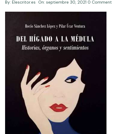
By:
Elescritor.es
On:
septiembre 30, 2021
0 Comment