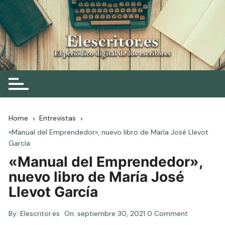
Skip
to
content
Elescritor.es
El periódico digital de los escritores
Home
Entrevistas
«Manual del Emprendedor», nuevo libro de María José Llevot
García
«Manual del Emprendedor»,
nuevo libro de María José
Llevot García
By:
Elescritor.es
On:
septiembre 30, 2021
0 Comment