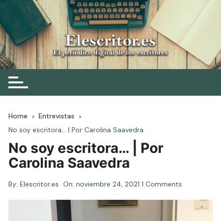
Skip
to
content
Elescritor.es
El periódico digital de los escritores
Home
Entrevistas
No soy escritora… | Por Carolina Saavedra
No soy escritora… | Por
Carolina Saavedra
By:
Elescritor.es
On:
noviembre 24, 2021
1 Comments