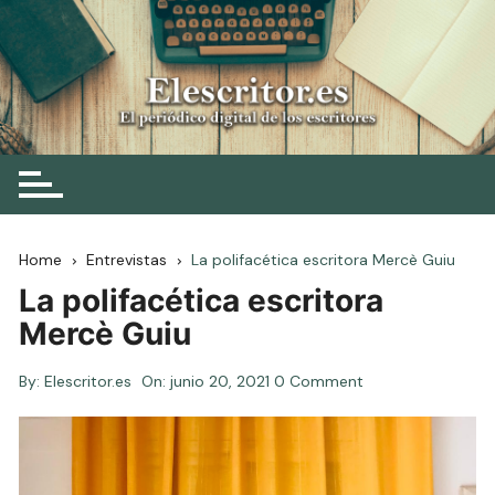
Skip
to
content
Elescritor.es
El periódico digital de los escritores
Home
Entrevistas
La polifacética escritora Mercè Guiu
La polifacética escritora
Mercè Guiu
By:
Elescritor.es
On:
junio 20, 2021
0 Comment