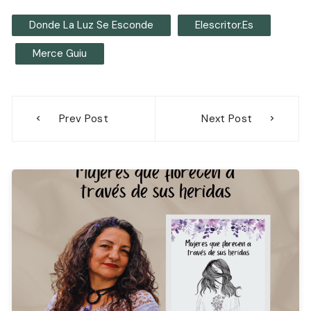
Donde La Luz Se Esconde
Elescritor.es
Merce Guiu
Navegación
Prev Post
Next Post
de
entradas