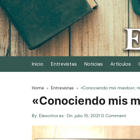
Skip
to
content
Elescritor.es
El periódico digital de los escritores
Inicio
Entrevistas
Noticias
Artículos
Home
Entrevistas
«Conociendo mis miedos», nu
«Conociendo mis mi
By:
Elescritor.es
On:
julio 15, 2021
0 Comment