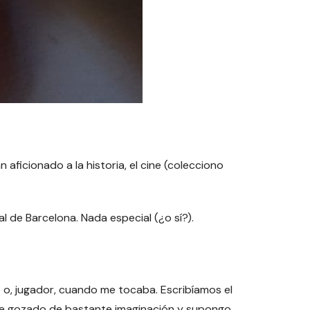
ficionado a la historia, el cine (colecciono
 de Barcelona. Nada especial (¿o sí?).
 o, jugador, cuando me tocaba. Escribíamos el
e he gozado de bastante imaginación y supongo