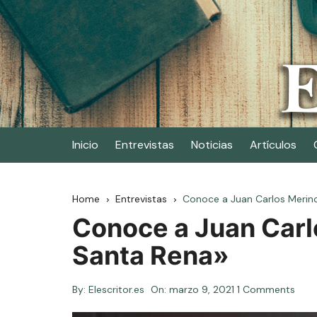
Skip
to
content
Elescritor.es
El periódico digital de los escritores
Inicio
Entrevistas
Noticias
Artículos
Home
Entrevistas
Conoce a Juan Carlos Merino,
Conoce a Juan Carlo
Santa Rena»
By:
Elescritor.es
On:
marzo 9, 2021
1 Comments