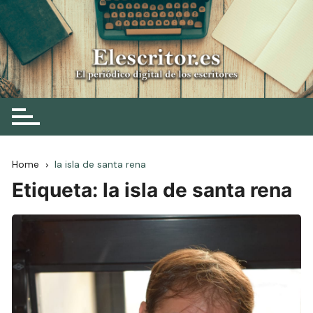
Skip
to
content
Elescritor.es
El periódico digital de los escritores
Home
la isla de santa rena
Etiqueta:
la isla de santa rena