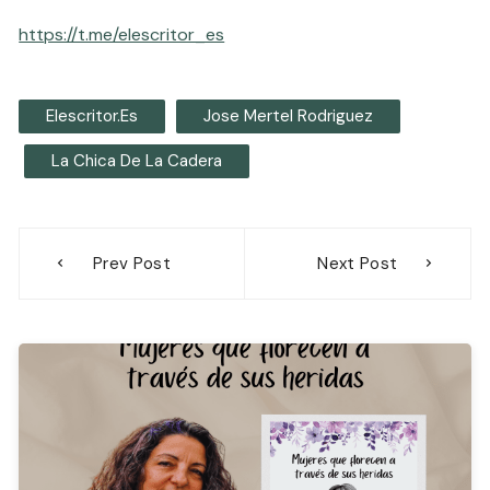
https://t.me/elescritor_es
Elescritor.es
Jose Mertel Rodriguez
La Chica De La Cadera
Navegación
Prev Post
Next Post
de
entradas