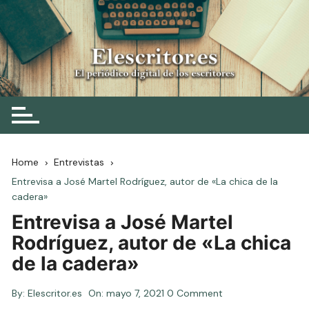
Skip
to
content
Elescritor.es
El periódico digital de los escritores
Home
Entrevistas
Entrevisa a José Martel Rodríguez, autor de «La chica de la
cadera»
Entrevisa a José Martel
Rodríguez, autor de «La chica
de la cadera»
By:
Elescritor.es
On:
mayo 7, 2021
0 Comment