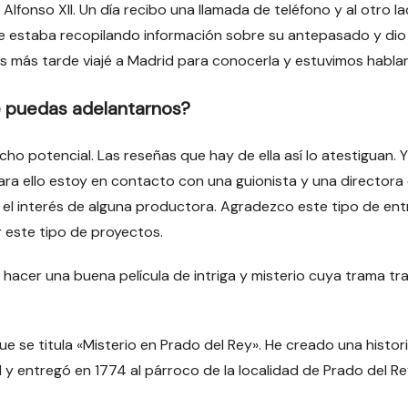
Alfonso XII. Un día recibo una llamada de teléfono y al otro la
ue estaba recopilando información sobre su antepasado y dio 
es más tarde viajé a Madrid para conocerla y estuvimos habla
e puedas adelantarnos?
o potencial. Las reseñas que hay de ella así lo atestiguan. Y
. Para ello estoy en contacto con una guionista y una director
s el interés de alguna productora. Agradezco este tipo de en
r este tipo de proyectos.
cer una buena película de intriga y misterio cuya trama tra
que se titula «Misterio en Prado del Rey». He creado una histo
 y entregó en 1774 al párroco de la localidad de Prado del Re