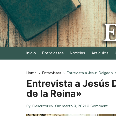
Skip
to
content
Elescritor.es
El periódico digital de los escritores
Inicio
Entrevistas
Noticias
Artículos
Home
Entrevistas
Entrevista a Jesús Delgado, 
Entrevista a Jesús 
de la Reina»
By:
Elescritor.es
On:
marzo 9, 2021
0 Comment