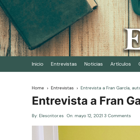
Skip
to
content
Elescritor.es
El periódico digital de los escritores
Inicio
Entrevistas
Noticias
Artículos
Home
Entrevistas
Entrevista a Fran García, au
Entrevista a Fran G
By:
Elescritor.es
On:
mayo 12, 2021
3 Comments