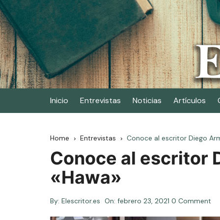
Skip
to
content
Elescritor.es
El periódico digital de los escritores
Inicio
Entrevistas
Noticias
Artículos
Home
Entrevistas
Conoce al escritor Diego Ar
Conoce al escritor 
«Hawa»
By:
Elescritor.es
On:
febrero 23, 2021
0 Comment