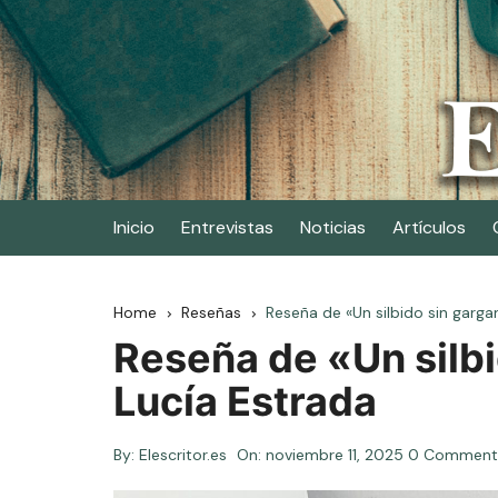
Skip
to
content
Elescritor.es
El periódico digital de los escritores
Inicio
Entrevistas
Noticias
Artículos
Home
Reseñas
Reseña de «Un silbido sin gargan
Reseña de «Un silbi
Lucía Estrada
By:
Elescritor.es
On:
noviembre 11, 2025
0 Comment