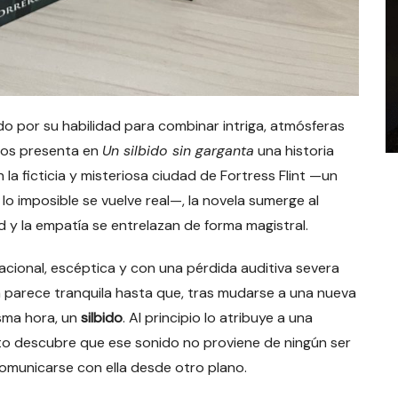
do por su habilidad para combinar intriga, atmósferas
 nos presenta en
Un silbido sin garganta
una historia
a ficticia y misteriosa ciudad de Fortress Flint —un
lo imposible se vuelve real—, la novela sumerge al
ad y la empatía se entrelazan de forma magistral.
racional, escéptica y con una pérdida auditiva severa
 parece tranquila hasta que, tras mudarse a una nueva
sma hora, un
silbido
. Al principio lo atribuye a una
to descubre que ese sonido no proviene de ningún ser
comunicarse con ella desde otro plano.