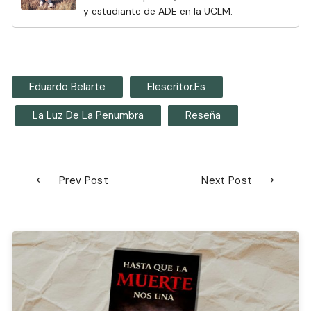
y estudiante de ADE en la UCLM.
Eduardo Belarte
Elescritor.es
La Luz De La Penumbra
Reseña
Navegación
Prev Post
Next Post
de
entradas