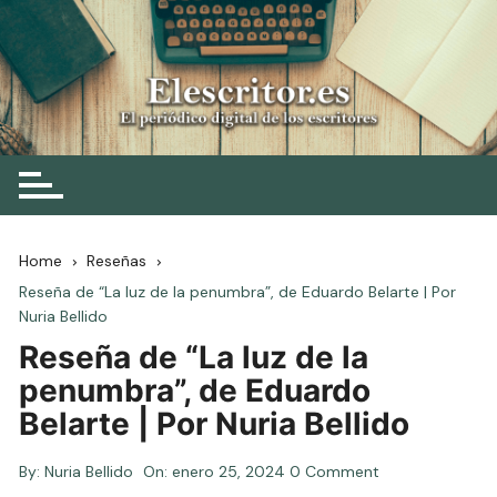
Skip
to
content
Elescritor.es
El periódico digital de los escritores
Home
Reseñas
Reseña de “La luz de la penumbra”, de Eduardo Belarte | Por
Nuria Bellido
Reseña de “La luz de la
penumbra”, de Eduardo
Belarte | Por Nuria Bellido
By:
Nuria Bellido
On:
enero 25, 2024
0 Comment