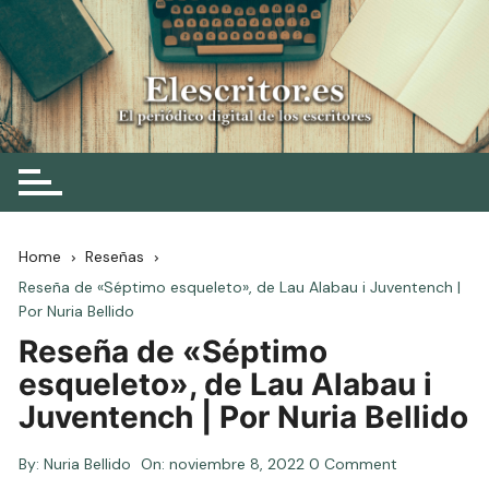
Skip
to
content
Elescritor.es
El periódico digital de los escritores
Home
Reseñas
Reseña de «Séptimo esqueleto», de Lau Alabau i Juventench |
Por Nuria Bellido
Reseña de «Séptimo
esqueleto», de Lau Alabau i
Juventench | Por Nuria Bellido
By:
Nuria Bellido
On:
noviembre 8, 2022
0 Comment