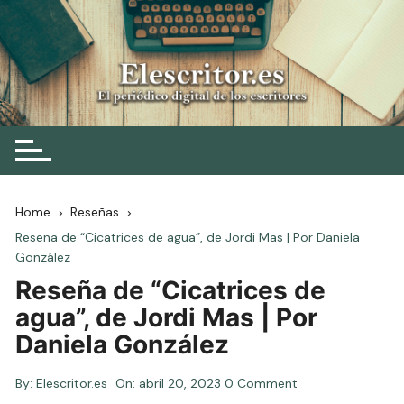
Skip
to
content
Elescritor.es
El periódico digital de los escritores
Home
Reseñas
Reseña de “Cicatrices de agua”, de Jordi Mas | Por Daniela
González
Reseña de “Cicatrices de
agua”, de Jordi Mas | Por
Daniela González
By:
Elescritor.es
On:
abril 20, 2023
0 Comment