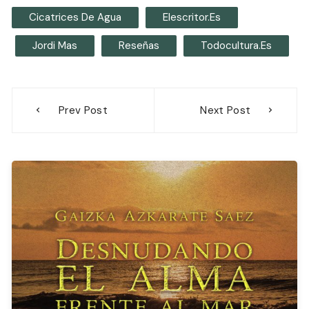
Cicatrices De Agua
Elescritor.es
Jordi Mas
Reseñas
Todocultura.es
Navegación
Prev Post
Next Post
de
entradas