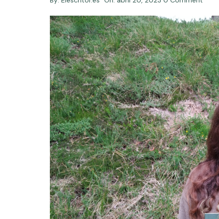
By:
Elescritor.es
On:
abril 20, 2023
0 Comment