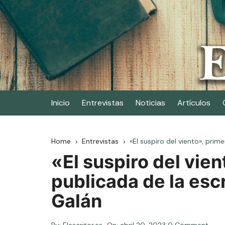
Skip
to
content
Elescritor.es
El periódico digital de los escritores
Inicio
Entrevistas
Noticias
Artículos
Home
Entrevistas
«El suspiro del viento», prim
«El suspiro del vie
publicada de la escr
Galán